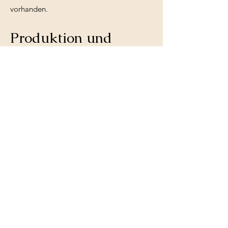
vorhanden.
Produktion und
Postproduktion
Auf Wunsch unterstützen wir nicht nur mit
der Location, sondern auch in der
Umsetzung.
Von der Konzeption bis zur
Postproduktion können einzelne
Leistungen oder komplette Produktionen
abgedeckt werden.
Referenzen
Einen Eindruck der visuellen Qualität und
bisheriger Arbeiten finden Sie unter:
https://www.muehlberg-media.com/