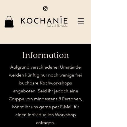
Information
Aufgrund verschiedener Umstände
werden künftig nur noch wenige frei
buchbare Kochworkshops
angeboten. Seid ihr jedoch eine
Gruppe von mindestens 8 Personen,
könnt ihr uns gerne per E-Mail für
einen individuellen Workshop
anfragen.