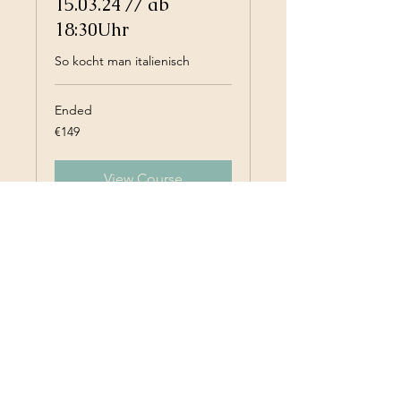
15.03.24 // ab
18:30Uhr
So kocht man italienisch
Ended
149
€149
euros
View Course