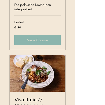
Die polnische Küche neu
interpretiert.
Ended
139
€139
euros
View Course
Viva Italia //