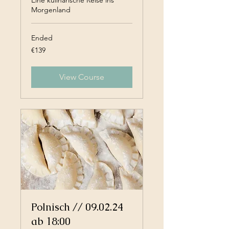
Morgenland
Ended
139
€139
euros
View Course
Polnisch // 09.02.24
ab 18:00